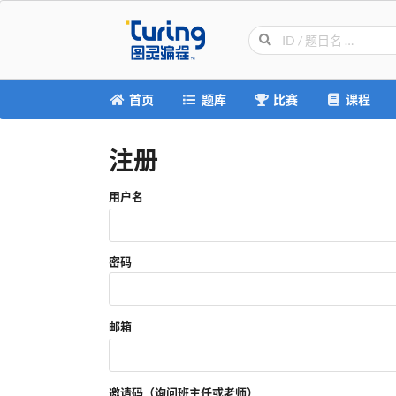
首页
题库
比赛
课程
注册
用户名
密码
邮箱
邀请码（询问班主任或老师）