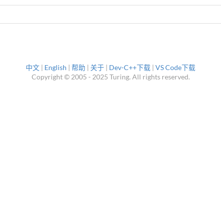
中文
|
English
|
帮助
|
关于
|
Dev-C++下载
|
VS Code下载
Copyright © 2005 - 2025 Turing. All rights reserved.